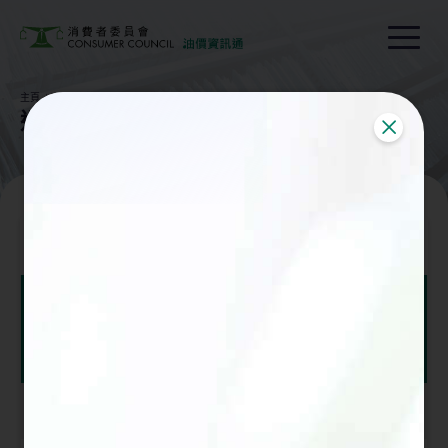
Open m
主頁
油價趨勢
過往油價趨勢
過往油價趨勢
關閉
過往油價趨勢
圖表說明
特級
無鉛
無鉛
汽油
汽油
柴油
2025 年
下載
下載
下載