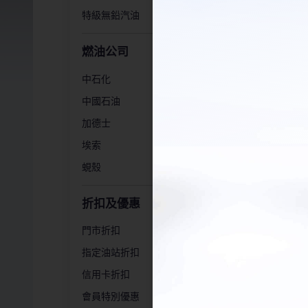
特級無鉛汽油
燃油公司
中石化
中國石油
加德士
埃索
油
蜆殼
折扣及優惠
門市折扣
指定油站折扣
信用卡折扣
會員特別優惠