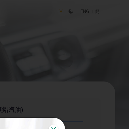
切換至光亮模式
切換至晚間模式
ENG
簡
無鉛汽油)
關閉