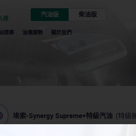
汽油版
柴油版
站搜尋
油價趨勢
關於我們
(特級
埃索-Synergy Supreme+特級汽油