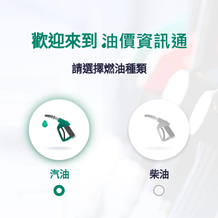
零售牌價: $34.47/升
折後價: $32.87/升
需出示Smiles卡
油價資訊通標誌
歡迎來到
附近油站
油價計算機
請選擇燃油種類
價資訊通平台上顯示的零售牌價、折扣及優惠資訊，以各油公司提供的資
汽油
柴油